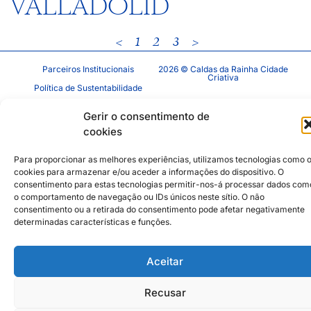
VALLADOLID
<
1
2
3
>
Parceiros Institucionais
2026 © Caldas da Rainha Cidade
Criativa
Política de Sustentabilidade
Aviso Legal
Inst
Face
Gerir o consentimento de
Política de Privacidade
cookies
Política de Cookies
Para proporcionar as melhores experiências, utilizamos tecnologias como 
cookies para armazenar e/ou aceder a informações do dispositivo. O
consentimento para estas tecnologias permitir-nos-á processar dados com
o comportamento de navegação ou IDs únicos neste sítio. O não
consentimento ou a retirada do consentimento pode afetar negativamente
determinadas características e funções.
Aceitar
Recusar