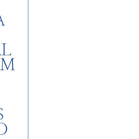
A
L
EM
S
O