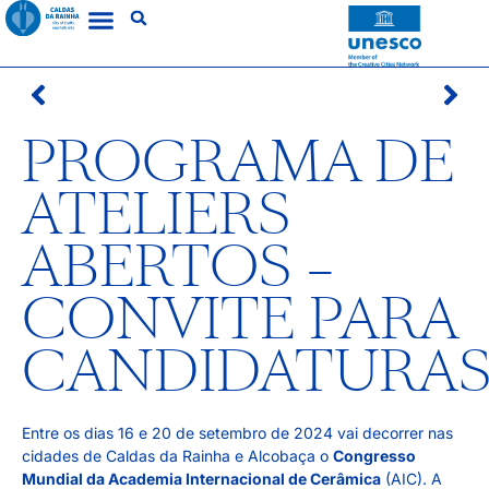
PROGRAMA DE
ATELIERS
ABERTOS –
CONVITE PARA
CANDIDATURA
Entre os dias 16 e 20 de setembro de 2024 vai decorrer nas
cidades de Caldas da Rainha e Alcobaça o
Congresso
Mundial da Academia Internacional de Cerâmica
(AIC)
. A