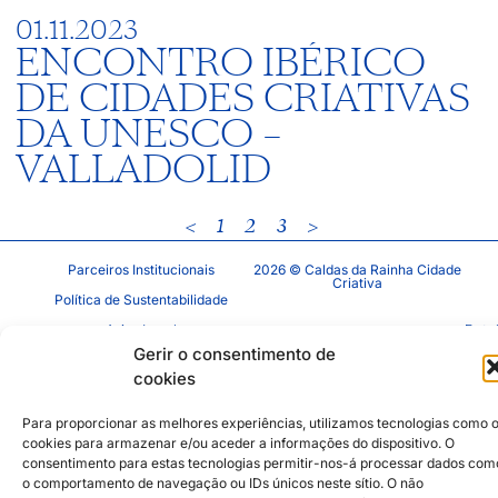
01.11.2023
ENCONTRO IBÉRICO
DE CIDADES CRIATIVAS
DA UNESCO –
VALLADOLID
<
1
2
3
>
Parceiros Institucionais
2026 © Caldas da Rainha Cidade
Criativa
Política de Sustentabilidade
Aviso Legal
Inst
Face
Gerir o consentimento de
Política de Privacidade
cookies
Política de Cookies
Para proporcionar as melhores experiências, utilizamos tecnologias como 
cookies para armazenar e/ou aceder a informações do dispositivo. O
consentimento para estas tecnologias permitir-nos-á processar dados com
o comportamento de navegação ou IDs únicos neste sítio. O não