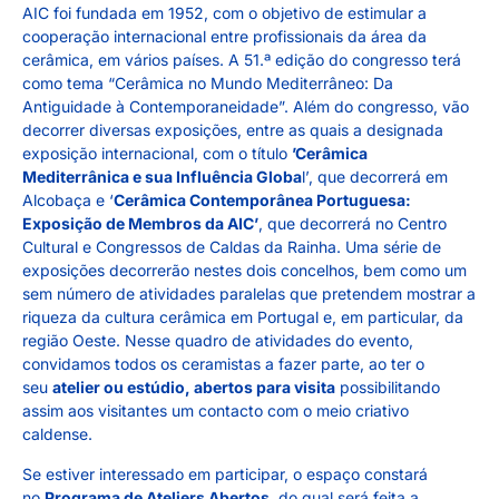
AIC foi fundada em 1952, com o objetivo de estimular a
cooperação internacional entre profissionais da área da
cerâmica, em vários países. A 51.ª edição do congresso terá
como tema “Cerâmica no Mundo Mediterrâneo: Da
Antiguidade à Contemporaneidade”. Além do congresso, vão
decorrer diversas exposições, entre as quais a designada
exposição internacional, com o título
’Cerâmica
Mediterrânica e sua Influência Globa
l’, que decorrerá em
Alcobaça e ‘
Cerâmica Contemporânea Portuguesa:
Exposição de Membros da AIC’
, que decorrerá no Centro
Cultural e Congressos de Caldas da Rainha. Uma série de
exposições decorrerão nestes dois concelhos, bem como um
sem número de atividades paralelas que pretendem mostrar a
riqueza da cultura cerâmica em Portugal e, em particular, da
região Oeste. Nesse quadro de atividades do evento,
convidamos todos os ceramistas a fazer parte, ao ter o
seu
atelier ou estúdio, abertos para visita
possibilitando
assim aos visitantes um contacto com o meio criativo
caldense.
Se estiver interessado em participar, o espaço constará
no
Programa de Ateliers Abertos
, do qual será feita a