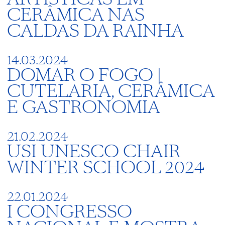
CERÂMICA NAS
CALDAS DA RAINHA
14.03.2024
DOMAR O FOGO |
CUTELARIA, CERÂMICA
E GASTRONOMIA
21.02.2024
USI UNESCO CHAIR
WINTER SCHOOL 2024
22.01.2024
I CONGRESSO