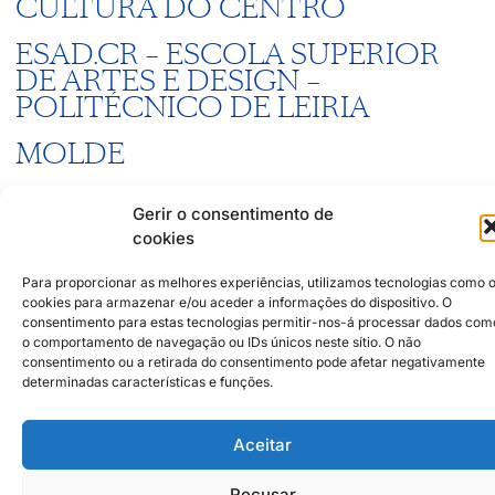
CULTURA DO CENTRO
ESAD.CR – ESCOLA SUPERIOR
DE ARTES E DESIGN –
POLITÉCNICO DE LEIRIA
MOLDE
MUSEU DA CERÂMICA
Gerir o consentimento de
cookies
MUSEU JOSÉ MALHOA
Para proporcionar as melhores experiências, utilizamos tecnologias como 
PH – ASSOCIAÇÃO PATRIMÓNIO
cookies para armazenar e/ou aceder a informações do dispositivo. O
HISTÓRICO
consentimento para estas tecnologias permitir-nos-á processar dados com
o comportamento de navegação ou IDs únicos neste sítio. O não
consentimento ou a retirada do consentimento pode afetar negativamente
determinadas características e funções.
Parceiros Institucionais
2026 © Caldas da Rainha Cidade
Criativa
Política de Sustentabilidade
Aceitar
Aviso Legal
Inst
Face
Política de Privacidade
Recusar