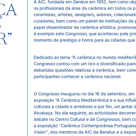
A AIC, fundada em Genève em 1952, tem como obje
ÇA
os profissionais da área da cerâmica em todos os 
ceramistas, artistas, designers, autores, colecionad
S
curadores, bem como um painel de instituições de 
papel disseminador de cerâmica artística, promove
R”
é exemplo este Congresso, que aconteceu pela pri
momento de prestígio e honra para as cidades que
Dedicado ao tema “A cerâmica no mundo mediterrâ
Congresso contou com um rico e diversificado pain
debatidas questões relativas à cerâmica, bem como
participantes conhecer a cerâmica nacional.
O Congresso inaugurou no dia 16 de setembro, em
exposição “A Cerâmica Mediterrânica e a sua influê
culturais à cidade e arredores e por fim, um janta
Alcobaça. No dia seguinte, as actividades decorrer
debate no Centro Cultural e de Congressos, bem co
a exposição ‘’Cerâmica Contemporânea Portuguesa 
Vision’’, dos membros da AIC da Benelux e a exposiç