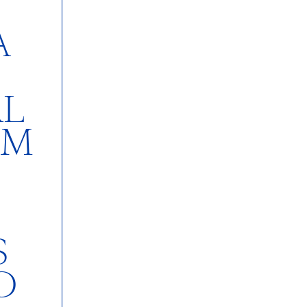
A
L
EM
S
O