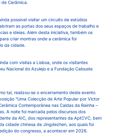
 de Cerâmica.
nda possível visitar um circuito de estúdios
abriram as portas dos seus espaços de trabalho e
cias e ideias. Além desta iniciativa, também os
ara criar montras onde a cerâmica foi
is da cidade.
da com visitas a Lisboa, onde os visitantes
seu Nacional do Azulejo e a Fundação Calouste
o tal, realizou-se o encerramento deste evento
posição “Uma Colecção de Arte Popular por Victor
‘’Cerâmica Contemporânea nas Caldas da Rainha –
s. A noite foi marcada pelos discursos dos
esidente da AIC, dos representantes da AptCVC, bem
a cidade chinesa de Jingdezhen, aos quais foi
edição do congresso, a acontecer em 2026.