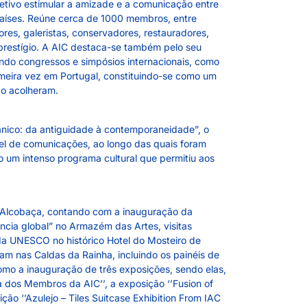
tivo estimular a amizade e a comunicação entre
países. Reúne cerca de 1000 membros, entre
ores, galeristas, conservadores, restauradores,
prestígio. A AIC destaca-se também pelo seu
ndo congressos e simpósios internacionais, como
meira vez em Portugal, constituindo-se como um
 o acolheram.
nico: da antiguidade à contemporaneidade”, o
el de comunicações, ao longo das quais foram
 um intenso programa cultural que permitiu aos
 Alcobaça, contando com a inauguração da
ncia global” no Armazém das Artes, visitas
r da UNESCO no histórico Hotel do Mosteiro de
am nas Caldas da Rainha, incluindo os painéis de
mo a inauguração de três exposições, sendo elas,
dos Membros da AIC’’, a exposição ‘’Fusion of
ão ‘’Azulejo – Tiles Suitcase Exhibition From IAC