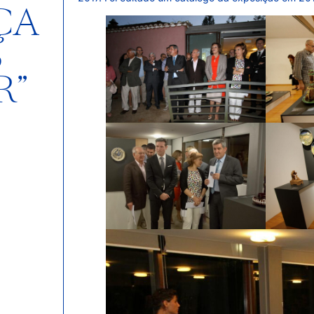
ÇA
S
R”