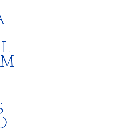
A
L
EM
S
O