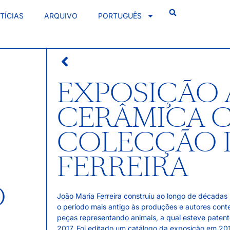
TÍCIAS
ARQUIVO
PORTUGUÊS
EXPOSIÇÃO 
CERÂMICA C
COLECÇÃO D
FERREIRA
O
João Maria Ferreira construiu ao longo de década
o período mais antigo às produções e autores cont
peças representando animais, a qual esteve paten
2017. Foi editado um catálogo da exposição em 201