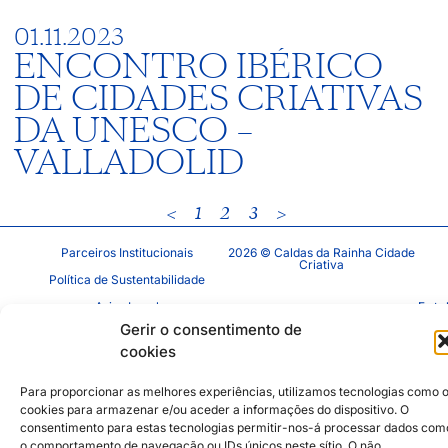
01.11.2023
ENCONTRO IBÉRICO
DE CIDADES CRIATIVAS
DA UNESCO –
VALLADOLID
<
1
2
3
>
Parceiros Institucionais
2026 © Caldas da Rainha Cidade
Criativa
Política de Sustentabilidade
Aviso Legal
Inst
Face
Gerir o consentimento de
Política de Privacidade
cookies
Política de Cookies
Para proporcionar as melhores experiências, utilizamos tecnologias como 
cookies para armazenar e/ou aceder a informações do dispositivo. O
consentimento para estas tecnologias permitir-nos-á processar dados com
o comportamento de navegação ou IDs únicos neste sítio. O não