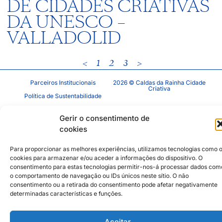
DE CIDADES CRIATIVAS
DA UNESCO –
VALLADOLID
<
1
2
3
>
Parceiros Institucionais
2026 © Caldas da Rainha Cidade
Criativa
Política de Sustentabilidade
Aviso Legal
Inst
Face
Gerir o consentimento de
Política de Privacidade
cookies
Política de Cookies
Para proporcionar as melhores experiências, utilizamos tecnologias como 
cookies para armazenar e/ou aceder a informações do dispositivo. O
consentimento para estas tecnologias permitir-nos-á processar dados com
o comportamento de navegação ou IDs únicos neste sítio. O não
consentimento ou a retirada do consentimento pode afetar negativamente
determinadas características e funções.
Aceitar