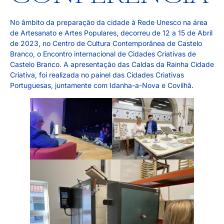
No âmbito da preparação da cidade à Rede Unesco na área
de Artesanato e Artes Populares, decorreu de 12 a 15 de Abril
de 2023, no Centro de Cultura Contemporânea de Castelo
Branco, o Encontro internacional de Cidades Criativas de
Castelo Branco. A apresentação das Caldas da Rainha Cidade
Criativa, foi realizada no painel das Cidades Criativas
Portuguesas, juntamente com Idanha-a-Nova e Covilhã.