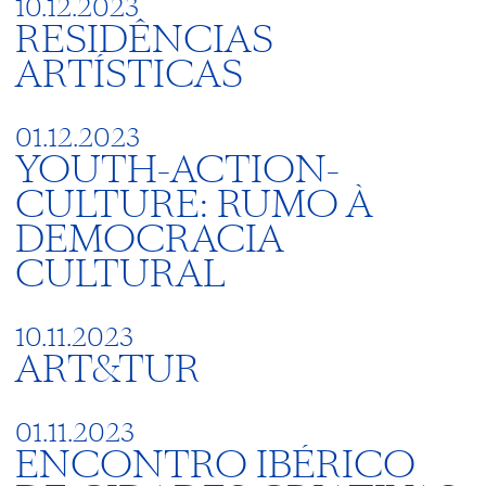
10.12.2023
RESIDÊNCIAS
ARTÍSTICAS
01.12.2023
YOUTH-ACTION-
CULTURE: RUMO À
DEMOCRACIA
CULTURAL
10.11.2023
ART&TUR
01.11.2023
ENCONTRO IBÉRICO