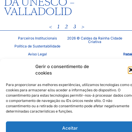
DA UNESCO –
VALLADOLID
<
1
2
3
>
Parceiros Institucionais
2026 © Caldas da Rainha Cidade
Criativa
Política de Sustentabilidade
Aviso Legal
Inst
Face
Política de Privacidade
Gerir o consentimento de
Política de Cookies
cookies
Para proporcionar as melhores experiências, utilizamos tecnologias como 
cookies para armazenar e/ou aceder a informações do dispositivo. O
consentimento para estas tecnologias permitir-nos-á processar dados com
o comportamento de navegação ou IDs únicos neste sítio. O não
consentimento ou a retirada do consentimento pode afetar negativamente
determinadas características e funções.
Aceitar