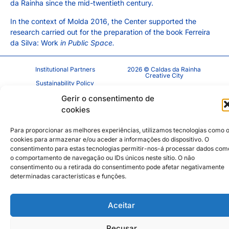
da Rainha since the mid-twentieth century.
In the context of Molda 2016, the Center supported the
research carried out for the preparation of the book Ferreira
da Silva: Work
in Public Space.
Institutional Partners
2026 © Caldas da Rainha
Creative City
Sustainability Policy
Disclaimer
Inst
Face
Gerir o consentimento de
cookies
Privacy Policy
Cookie Policy
Para proporcionar as melhores experiências, utilizamos tecnologias como 
cookies para armazenar e/ou aceder a informações do dispositivo. O
consentimento para estas tecnologias permitir-nos-á processar dados com
o comportamento de navegação ou IDs únicos neste sítio. O não
consentimento ou a retirada do consentimento pode afetar negativamente
determinadas características e funções.
Aceitar
Recusar