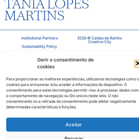
TÂNIA LOPES
MARTINS
Institutional Partners
2026 © Caldas da Rainha
Creative City
Sustainability Policy
Disclaimer
Inst
Face
Gerir o consentimento de
Privacy Policy
cookies
Cookie Policy
Para proporcionar as melhores experiências, utilizamos tecnologias como 
cookies para armazenar e/ou aceder a informações do dispositivo. O
consentimento para estas tecnologias permitir-nos-á processar dados com
o comportamento de navegação ou IDs únicos neste sítio. O não
consentimento ou a retirada do consentimento pode afetar negativamente
determinadas características e funções.
Aceitar
Recusar