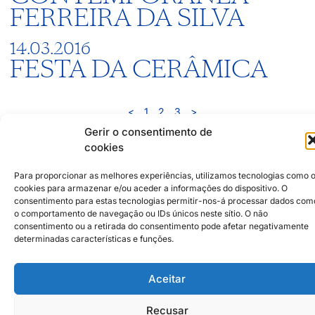
FERREIRA DA SILVA
14.03.2016
FESTA DA CERÂMICA
<
1
2
3
>
Gerir o consentimento de
cookies
Parceiros Institucionais
2026 © Caldas da Rainha Cidade
Criativa
Política de Sustentabilidade
Para proporcionar as melhores experiências, utilizamos tecnologias como 
cookies para armazenar e/ou aceder a informações do dispositivo. O
Aviso Legal
Inst
Face
consentimento para estas tecnologias permitir-nos-á processar dados com
Política de Privacidade
o comportamento de navegação ou IDs únicos neste sítio. O não
consentimento ou a retirada do consentimento pode afetar negativamente
Política de Cookies
determinadas características e funções.
Aceitar
Recusar