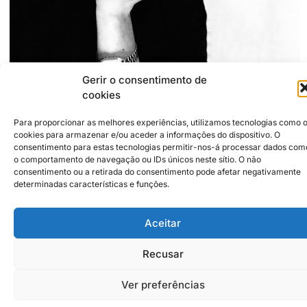
Gerir o consentimento de
cookies
+351916409680
Para proporcionar as melhores experiências, utilizamos tecnologias como 
franciscamariabranco@gmail.com
cookies para armazenar e/ou aceder a informações do dispositivo. O
https://cargocollective.com/franciscabranco
consentimento para estas tecnologias permitir-nos-á processar dados com
o comportamento de navegação ou IDs únicos neste sítio. O não
consentimento ou a retirada do consentimento pode afetar negativamente
Parceiros Institucionais
2026 © Caldas da Rainha Cidade
Criativa
determinadas características e funções.
Política de Sustentabilidade
Aviso Legal
Inst
Face
Aceitar
Política de Privacidade
Política de Cookies
Recusar
Ver preferências