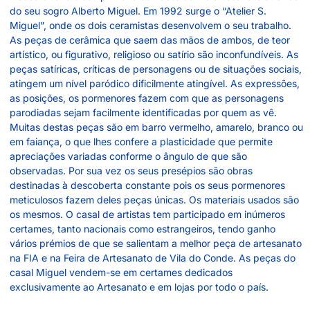
do seu sogro Alberto Miguel. Em 1992 surge o “Atelier S.
Miguel”, onde os dois ceramistas desenvolvem o seu trabalho.
As peças de cerâmica que saem das mãos de ambos, de teor
artístico, ou figurativo, religioso ou satírio são inconfundíveis. As
peças satíricas, críticas de personagens ou de situações sociais,
atingem um nível paródico dificilmente atingível. As expressões,
as posições, os pormenores fazem com que as personagens
parodiadas sejam facilmente identificadas por quem as vê.
Muitas destas peças são em barro vermelho, amarelo, branco ou
em faiança, o que lhes confere a plasticidade que permite
apreciações variadas conforme o ângulo de que são
observadas. Por sua vez os seus presépios são obras
destinadas à descoberta constante pois os seus pormenores
meticulosos fazem deles peças únicas. Os materiais usados são
os mesmos. O casal de artistas tem participado em inúmeros
certames, tanto nacionais como estrangeiros, tendo ganho
vários prémios de que se salientam a melhor peça de artesanato
na FIA e na Feira de Artesanato de Vila do Conde. As peças do
casal Miguel vendem-se em certames dedicados
exclusivamente ao Artesanato e em lojas por todo o país.