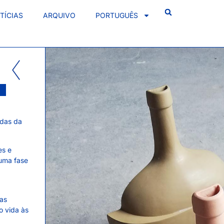
TÍCIAS
ARQUIVO
PORTUGUÊS
ldas da
es e
 uma fase
mas
o vida às