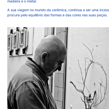
madeira e o metal.
A sua viagem no mundo da cerâmica, continua a ser uma inces
procura pelo equilíbrio das formas e das cores nas suas peças.