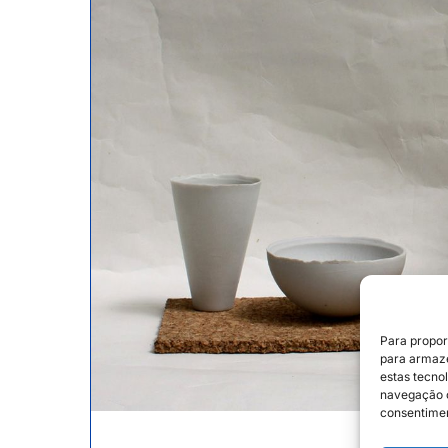
Para propor
para armaze
estas tecno
navegação o
consentimen