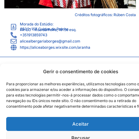
Créditos fotográficos: Rúben Costa
Morada do Estúdio:
2500-157
Caldas da Rainha
FÁ-LO - Rua da Feira, 19 r/c esq.
+351913859743
alicealbergariaborges@gmail.com
https://aliceaborges.wixsite.com/aranha
Parceiros Institucionais
2026 © Caldas da Rainha Cidade
Criativa
Gerir o consentimento de cookies
Política de Sustentabilidade
Aviso Legal
Inst
Face
Para proporcionar as melhores experiências, utilizamos tecnologias como 
cookies para armazenar e/ou aceder a informações do dispositivo. O cons
Política de Privacidade
para estas tecnologias permitir-nos-á processar dados como o comportam
Política de Cookies
navegação ou IDs únicos neste sítio. O não consentimento ou a retirada do
consentimento pode afetar negativamente determinadas características e 
Aceitar
Recusar