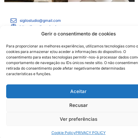
sigilostudio@gmail.com
https://carolinandrade.com
Gerir o consentimento de cookies
Institutional Partners
2026 © Caldas da Rainha
Para proporcionar as melhores experiências, utilizamos tecnologias como 
Creative City
cookies para armazenar e/ou aceder a informações do dispositivo. O
Sustainability Policy
consentimento para estas tecnologias permitir-nos-á processar dados com
Disclaimer
Inst
Face
comportamento de navegação ou IDs únicos neste sítio. O não consentimen
retirada do consentimento pode afetar negativamente determinadas
Privacy Policy
características e funções.
Cookie Policy
Aceitar
Recusar
Ver preferências
Cookie Policy
PRIVACY POLICY