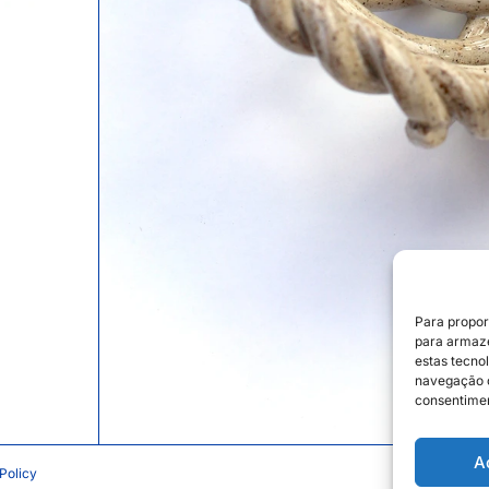
Para propor
para armaze
estas tecno
navegação o
consentimen
A
Policy