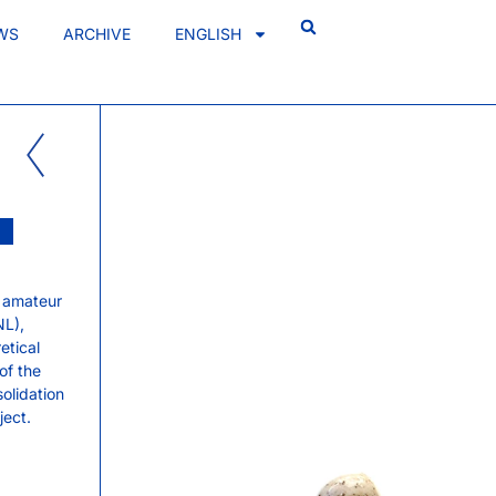
WS
ARCHIVE
ENGLISH
y amateur
NL),
tical
of the
olidation
ject.