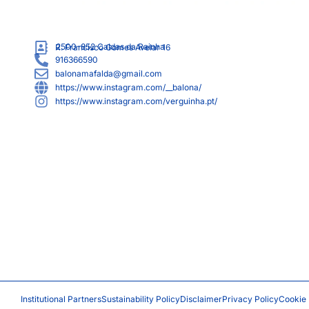
2500-852
Caldas da Rainha
R. Francisco Gomes Avelar 16
916366590
balonamafalda@gmail.com
https://www.instagram.com/__balona/
https://www.instagram.com/verguinha.pt/
Institutional Partners
Sustainability Policy
Disclaimer
Privacy Policy
Cookie 