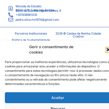
Morada do Estúdio:
2500-272
Caldas da Rainha
Beco da Rua das Águas Santas, 6
+351938961435
pedro.silva.ms1974@gmail.com
Parceiros Institucionais
2026 © Caldas da Rainha Cidade
Criativa
Política de Sustentabilidade
Gerir o consentimento de
Aviso Legal
Inst
Face
cookies
Política de Privacidade
Política de Cookies
Para proporcionar as melhores experiências, utilizamos tecnologias como 
cookies para armazenar e/ou aceder a informações do dispositivo. O
consentimento para estas tecnologias permitir-nos-á processar dados com
o comportamento de navegação ou IDs únicos neste sítio. O não
consentimento ou a retirada do consentimento pode afetar negativamente
determinadas características e funções.
Aceitar
Recusar