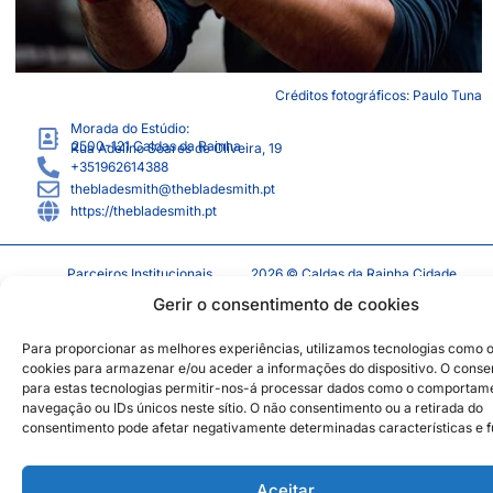
Créditos fotográficos: Paulo Tuna
Morada do Estúdio:
2500-121
Caldas da Rainha
Rua Adelino Soares de Oliveira, 19
+351962614388
thebladesmith@thebladesmith.pt
https://thebladesmith.pt
Parceiros Institucionais
2026 © Caldas da Rainha Cidade
Criativa
Gerir o consentimento de cookies
Política de Sustentabilidade
Aviso Legal
Inst
Face
Para proporcionar as melhores experiências, utilizamos tecnologias como 
Política de Privacidade
cookies para armazenar e/ou aceder a informações do dispositivo. O cons
para estas tecnologias permitir-nos-á processar dados como o comportam
Política de Cookies
navegação ou IDs únicos neste sítio. O não consentimento ou a retirada do
consentimento pode afetar negativamente determinadas características e 
Aceitar