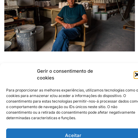
Morada do Estúdio:
Gerir o consentimento de
2500-161
Caldas da Rainha
Rua da Indústria, 12 - Zona Industrial
cookies
+351916646393
poscarvasconcelos@gmail.com
Para proporcionar as melhores experiências, utilizamos tecnologias como 
cookies para armazenar e/ou aceder a informações do dispositivo. O
consentimento para estas tecnologias permitir-nos-á processar dados com
Parceiros Institucionais
2026 © Caldas da Rainha Cidade
o comportamento de navegação ou IDs únicos neste sítio. O não
Criativa
consentimento ou a retirada do consentimento pode afetar negativamente
Política de Sustentabilidade
determinadas características e funções.
Aviso Legal
Inst
Face
Política de Privacidade
Aceitar
Política de Cookies