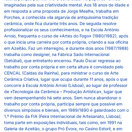
imaginadas pela sua criatividade mental. Aos 18 anos de idade e
em resposta a uma proposta de Jorge Mealha, trabalha em
Porches, a conhecida vila algarvia de antiquíssima tradição
cerâmica, onde fica durante três anos. De seguida resolve
profissionalizar os seus conhecimentos, e na Escola António
Arroio, frequenta o curso de «Artes do Fogo» (1980/1982), após
o que inicia uma carreira por conta própria, criando a sua oficina
em Azeitão. Faz um interregno, e durante dois anos (1987/1988)
trabalha como designer, na Fábrica Sado Internacional
(Setúbal), que entretanto encerrou. Paulo Óscar regressa ao
trabalho por conta própria e em certa altura é convidado pelo
CENCAL (Caldas da Rainha), para ministrar o curso de Arte
Cerâmica Criativa, lugar que ocupa durante 11 anos, após o que
concorre à Escola António Arroio (Lisboa), ao lugar de professor
de «Tecnologia da Cerâmica – Produção Artística», lugar que
vem desempenhando há sete anos. Sem nunca abandonar o
trabalho por conta própria, participa sempre que possível em
diversos simpósios e bienais, em 1989/1890 é galardoado com o
1.º Prémio da FIA (Feira Internacional de Artesanato, Lisboa);
toma parte em exposições individuais, tais como, em 1991 na
Galeria de Azeitão, o grupo Pró Évora, no Casino Estoril, e em