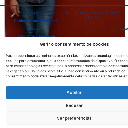
Parceiros Institucionais
2026 © Caldas da Rainha Cidade
Criativa
Política de Sustentabilidade
Aviso Legal
Inst
Face
Política de Privacidade
Gerir o consentimento de cookies
Política de Cookies
Para proporcionar as melhores experiências, utilizamos tecnologias como 
cookies para armazenar e/ou aceder a informações do dispositivo. O cons
para estas tecnologias permitir-nos-á processar dados como o comportam
navegação ou IDs únicos neste sítio. O não consentimento ou a retirada do
consentimento pode afetar negativamente determinadas características e 
Aceitar
Recusar
Ver preferências