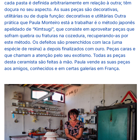
cada pasta é definida arbitrariamente em relação à outra; têm
doçura no seu aspecto. As suas peças são decorativas,
utilitárias ou de dupla função: decorativas e utilitárias Outra
prática que Paula Monteiro está a trabalhar é o método japonês
apelidado de “Kimtsugi”, que consiste em aproveitar peças que
sofram quebra ou fraturas na cozedura, recuperando-as por
este método. Os defeitos são preenchidos com laca (uma
espécie de resina) a depois finalizados com ouro. Peças caras e
que chamam a atenção pelo seu exotismo. Todas as peças
desta ceramista são feitas à mão. Paula vende as suas peças
aos amigos, conhecidos e em certas galerias em França.