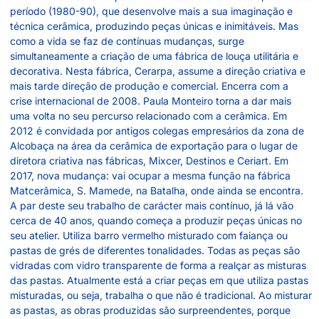
período (1980-90), que desenvolve mais a sua imaginação e
técnica cerâmica, produzindo peças únicas e inimitáveis. Mas
como a vida se faz de contínuas mudanças, surge
simultaneamente a criação de uma fábrica de louça utilitária e
decorativa. Nesta fábrica, Cerarpa, assume a direção criativa e
mais tarde direção de produção e comercial. Encerra com a
crise internacional de 2008. Paula Monteiro torna a dar mais
uma volta no seu percurso relacionado com a cerâmica. Em
2012 é convidada por antigos colegas empresários da zona de
Alcobaça na área da cerâmica de exportação para o lugar de
diretora criativa nas fábricas, Mixcer, Destinos e Ceriart. Em
2017, nova mudança: vai ocupar a mesma função na fábrica
Matcerâmica, S. Mamede, na Batalha, onde ainda se encontra.
A par deste seu trabalho de carácter mais contínuo, já lá vão
cerca de 40 anos, quando começa a produzir peças únicas no
seu atelier. Utiliza barro vermelho misturado com faiança ou
pastas de grés de diferentes tonalidades. Todas as peças são
vidradas com vidro transparente de forma a realçar as misturas
das pastas. Atualmente está a criar peças em que utiliza pastas
misturadas, ou seja, trabalha o que não é tradicional. Ao misturar
as pastas, as obras produzidas são surpreendentes, porque