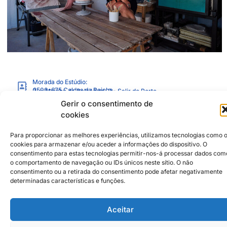
Morada do Estúdio:
2500–675
Caldas da Rainha
Rua Moinho da Bela Vista, 8 - Salir do Porto
+351919847172
Gerir o consentimento de
paulabrazmonteiro@gmail.com
cookies
https://instagram.com/paulabrazmonteiro
https://www.facebook.com/paulamonteiro
Para proporcionar as melhores experiências, utilizamos tecnologias como 
cookies para armazenar e/ou aceder a informações do dispositivo. O
consentimento para estas tecnologias permitir-nos-á processar dados com
Parceiros Institucionais
2026 © Caldas da Rainha Cidade
o comportamento de navegação ou IDs únicos neste sítio. O não
Criativa
consentimento ou a retirada do consentimento pode afetar negativamente
Política de Sustentabilidade
determinadas características e funções.
Aviso Legal
Inst
Face
Política de Privacidade
Aceitar
Política de Cookies