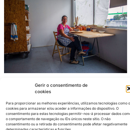
Gerir o consentimento de
Morada do Estúdio:
cookies
2500-200
Caldas da Rainha
Rua Manuel de Matos e Sousa, 76, Gabinete 4
+351932869051
Para proporcionar as melhores experiências, utilizamos tecnologias como 
maria.sardinha.ceramica@gmail.com
cookies para armazenar e/ou aceder a informações do dispositivo. O
consentimento para estas tecnologias permitir-nos-á processar dados com
o comportamento de navegação ou IDs únicos neste sítio. O não
Parceiros Institucionais
2026 © Caldas da Rainha Cidade
consentimento ou a retirada do consentimento pode afetar negativamente
Criativa
determinadas características e funções.