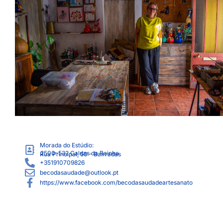
Morada do Estúdio:
2500-532
Caldas da Rainha
Rua Principal, 50 - Bairradas
+351910709826
becodasaudade@outlook.pt
https://www.facebook.com/becodasaudadeartesanato