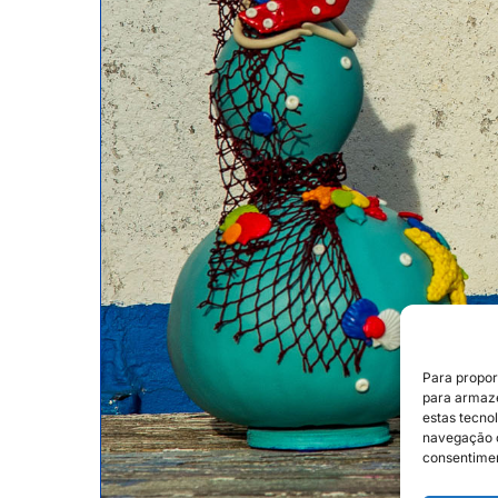
Para propor
para armaze
estas tecno
navegação o
consentimen