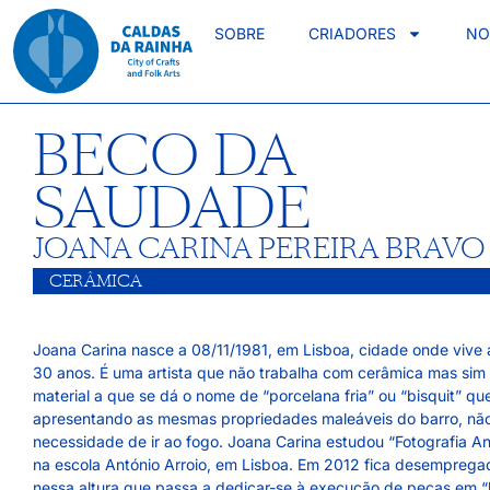
SOBRE
CRIADORES
NO
BECO DA
SAUDADE
JOANA CARINA PEREIRA BRAVO
CERÂMICA
Joana Carina nasce a 08/11/1981, em Lisboa, cidade onde vive 
30 anos. É uma artista que não trabalha com cerâmica mas si
material a que se dá o nome de “porcelana fria” ou “bisquit” qu
apresentando as mesmas propriedades maleáveis do barro, nã
necessidade de ir ao fogo. Joana Carina estudou “Fotografia An
na escola António Arroio, em Lisboa. Em 2012 fica desemprega
nessa altura que passa a dedicar-se à execução de peças em “b