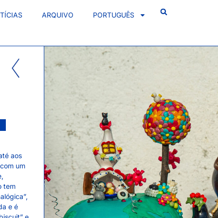
TÍCIAS
ARQUIVO
PORTUGUÊS
até aos
m com um
e,
o tem
alógica”,
da e é
iscuit” e