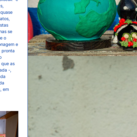
s,
, quase
atos,
estas
nas se
e o
sonagem e
, pronta
o
 que as
ada -,
nda
 da
s, em