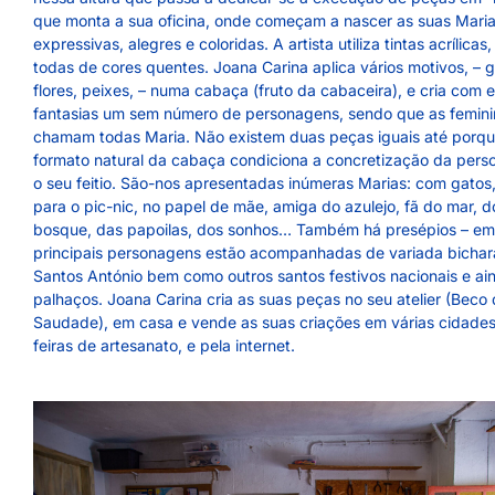
que monta a sua oficina, onde começam a nascer as suas Maria
expressivas, alegres e coloridas. A artista utiliza tintas acrílicas
todas de cores quentes. Joana Carina aplica vários motivos, – g
flores, peixes, – numa cabaça (fruto da cabaceira), e cria com 
fantasias um sem número de personagens, sendo que as femini
chamam todas Maria. Não existem duas peças iguais até porqu
formato natural da cabaça condiciona a concretização da per
o seu feitio. São-nos apresentadas inúmeras Marias: com gatos
para o pic-nic, no papel de mãe, amiga do azulejo, fã do mar, d
bosque, das papoilas, dos sonhos… Também há presépios – em
principais personagens estão acompanhadas de variada bichar
Santos António bem como outros santos festivos nacionais e ai
palhaços. Joana Carina cria as suas peças no seu atelier (Beco
Saudade), em casa e vende as suas criações em várias cidade
feiras de artesanato, e pela internet.