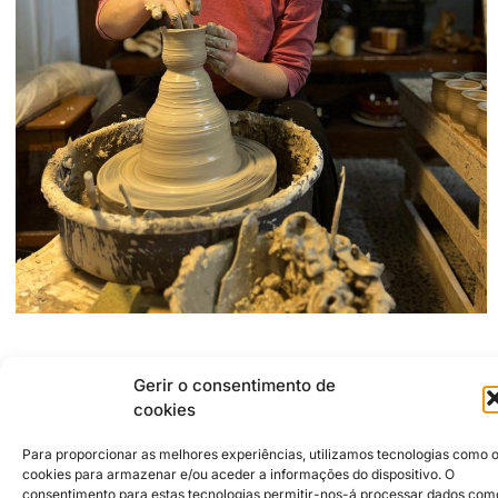
Morada do Estúdio:
Gerir o consentimento de
2500-258
Caldas da Rainha
Travessa da Água Quente, 5 e 9
cookies
927253613
barbaramirandaramosceramics@gmail.com
Para proporcionar as melhores experiências, utilizamos tecnologias como 
https://www.instagram.com/barbara_miranda_ramos
cookies para armazenar e/ou aceder a informações do dispositivo. O
consentimento para estas tecnologias permitir-nos-á processar dados com